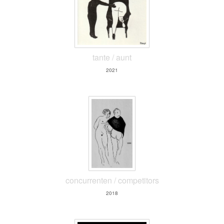
tante / aunt
2021
concurrenten / competitors
2018