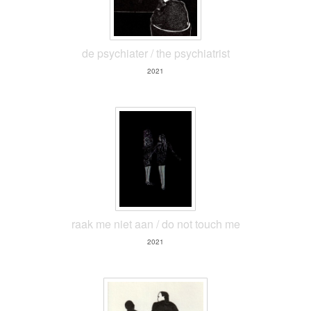
de psychiater / the psychiatrist
2021
raak me niet aan / do not touch me
2021