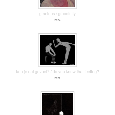
gracieus / gracefully
2024
ken je dat gevoel? / do you know that feeling?
2020