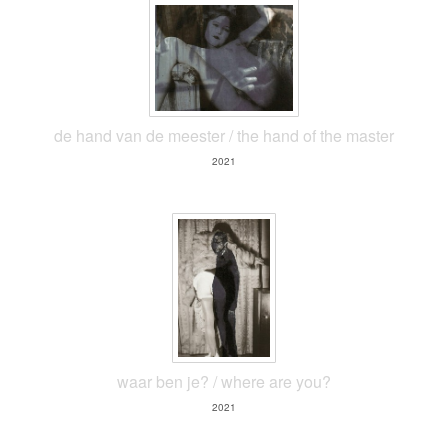
de hand van de meester / the hand of the master
2021
waar ben je? / where are you?
2021