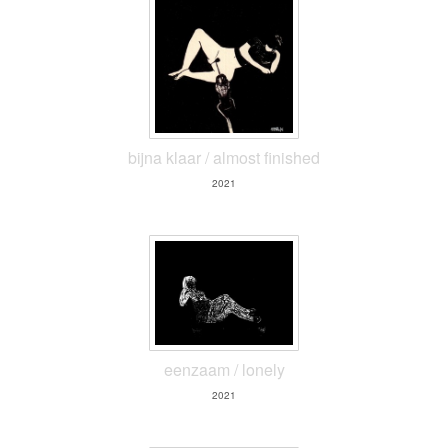
bijna klaar / almost finished
2021
eenzaam / lonely
2021