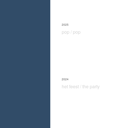
2025
pop / pop
2024
het feest / the party