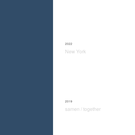
2022
New York
2019
samen / together