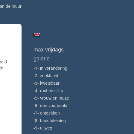
aan de muur
max vrijdags
galerie
eeld
te
-1- in verandering
-2- zoektocht
-3- kwetsbaar
-4- rust en stilte
-5- vrouw en muze
-6- een voorbeeld
-7- ontdekken
-8- handtekening
-9- uitweg