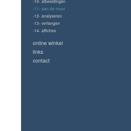
-10- afbeeldingen
-11- aan de muur
-12- analyseren
-13- verlangen
-14- affiches
online winkel
links
contact