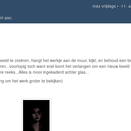
max vrijdags
-11- 
nt aan
.
eld te creëren, hangt het werkje aan de muur, kijkt, en behoud een b
aren...voorlopig toch want snel komt het verlangen om een nieuw beeld 
e reeks...Alles is mooi ingekaderd achter glas...
ing om het werk groter te bekijken)