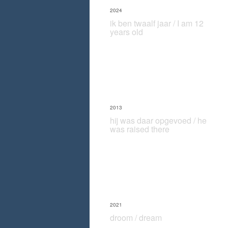
2024
ik ben twaalf jaar / I am 12
years old
2013
hij was daar opgevoed / he
was raised there
2021
droom / dream