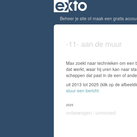
Beheer je site
of
maak een gratis accou
-11- aan de muur
Max zoekt naar technieken om een be
dat werkt, waar hij uren kan naar st
scheppen dat past in de een of ander
uit 2013 tot 2025
(klik op de afbeeld
stuur een bericht
2025
onbewogen / unmoved