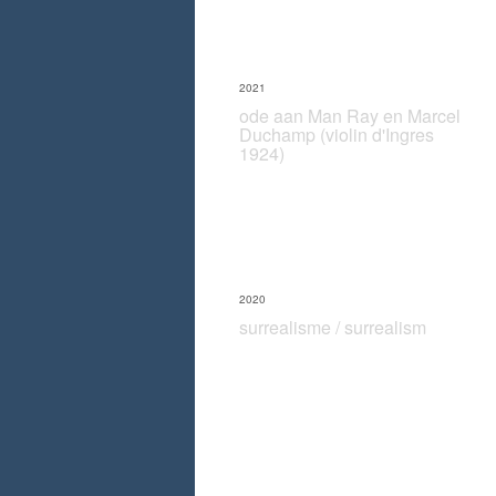
2021
ode aan Man Ray en Marcel
Duchamp (violin d'Ingres
1924)
2020
surrealisme / surrealism